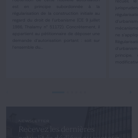
recueil, 
est en principe subordonnée à la
jurisprude
régularisation de la construction initiale au
régulari
regard du droit de l'urbanisme (CE 9 juillet
d'urbani
1986, Thalamy n° 51172). Concrètement, il
mécanisme 
appartient au pétitionnaire de déposer une
ne s'appliq
demande d'autorisation portant : soit sur
Régulari
l'ensemble du...
d'urbani
principe,
modificativ
NEWSLETTER
Recevez les dernières