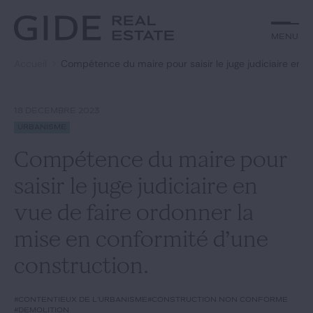
Autre
Jurisprudence
Menu
Menu
Environnement et Énergie
Textes
Financements
Doctrine
Accueil
Compétence du maire pour saisir le juge judiciaire en v
Rechercher par
mots-clés
Fiscal
L'essentiel du mois
Immobilier
Urbanisme
18 DÉCEMBRE 2023
Catégories
Actualités
Date
Urbanisme
Compétence du maire pour
Rechercher
saisir le juge judiciaire en
GIDE.COM
vue de faire ordonner la
mise en conformité d’une
Édito
construction.
Notre équipe
#contentieux de l'urbanisme
#construction non conforme
#démolition