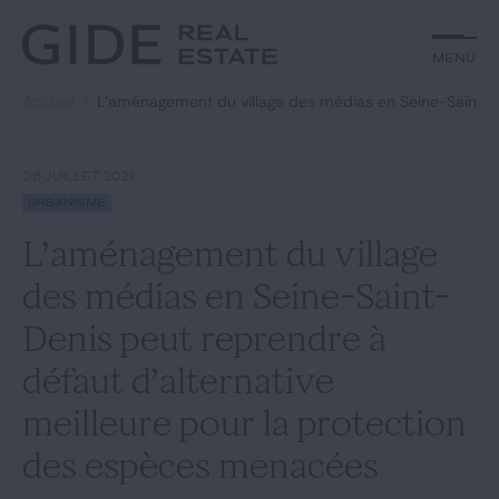
Autre
Jurisprudence
Menu
Menu
Environnement et Énergie
Textes
Financements
Doctrine
Accueil
L’aménagement du village des médias en Seine-Saint-De
Rechercher par
mots-clés
Fiscal
L'essentiel du mois
Immobilier
Urbanisme
08 JUILLET 2021
Catégories
Actualités
Date
Urbanisme
L’aménagement du village
Rechercher
des médias en Seine-Saint-
GIDE.COM
Denis peut reprendre à
défaut d’alternative
Édito
meilleure pour la protection
Notre équipe
des espèces menacées