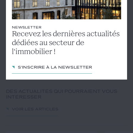
La CAA Paris s'est fondée notamment sur la
proximité du site
d'implantation aux installations olympiques
ainsi que sur
l'existence d'un
projet de territoire
pour juger que la preuve de
NEWSLETTER
l'absence d'une alternative satisfaisante au projet avait été
Recevez les dernières actualités
apportée.
dédiées au secteur de
l'immobilier !
CAA Paris, 8 juillet 2021, n° 21PA0090
S'inscrire à la newsletter
DES ACTUALITÉS QUI POURRAIENT VOUS
INTÉRESSER
Voir les articles