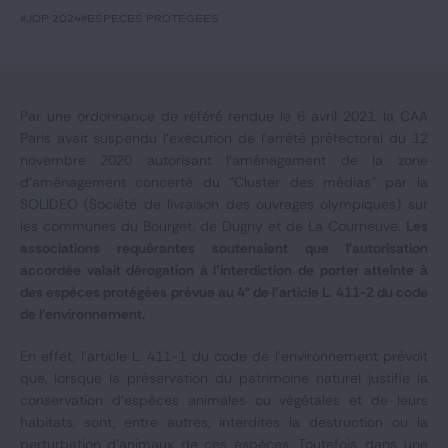
Notre expertise
#JOP 2024
#espèces protégées
Catégories
Par une ordonnance de référé rendue le 6 avril 2021, la CAA
Paris avait suspendu l'exécution de l'arrêté préfectoral du 12
GIDE.COM
novembre 2020 autorisant l'aménagement de la zone
d'aménagement concerté du "Cluster des médias" par la
CONTACT
SOLIDEO (Société de livraison des ouvrages olympiques) sur
les communes du Bourget, de Dugny et de La Courneuve.
Les
associations requérantes soutenaient que l'autorisation
accordée valait dérogation à l’interdiction de porter atteinte à
des espèces protégées prévue au 4° de l’article L. 411-2 du code
de l’environnement.
En effet, l’article L. 411-1 du code de l’environnement prévoit
que, lorsque la préservation du patrimoine naturel justifie la
conservation d’espèces animales ou végétales et de leurs
habitats, sont, entre autres, interdites la destruction ou la
perturbation d’animaux de ces espèces. Toutefois, dans une