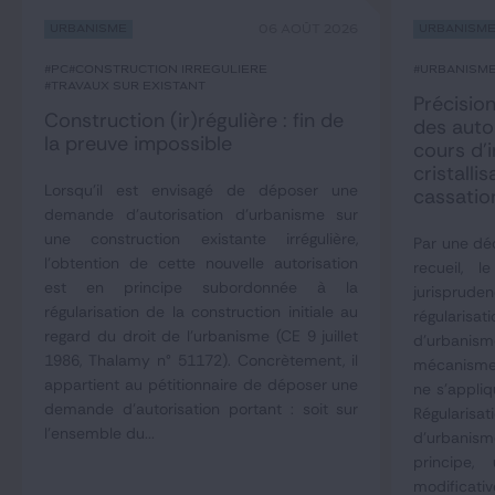
Urbanisme
06 AOÛT 2026
Urbanism
#PC
#construction irrégulière
#urbanism
#travaux sur existant
Précision
Construction (ir)régulière : fin de
des auto
la preuve impossible
cours d’i
cristall
Lorsqu'il est envisagé de déposer une
cassatio
demande d'autorisation d'urbanisme sur
une construction existante irrégulière,
Par une déc
l'obtention de cette nouvelle autorisation
recueil, 
est en principe subordonnée à la
jurisprude
régularisation de la construction initiale au
régulari
regard du droit de l'urbanisme (CE 9 juillet
d'urbani
1986, Thalamy n° 51172). Concrètement, il
mécanisme 
appartient au pétitionnaire de déposer une
ne s'appliq
demande d'autorisation portant : soit sur
Régulari
l'ensemble du...
d'urbani
principe,
modificativ