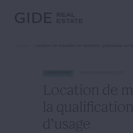
Autre
Jurisprudence
Environnement et Énergie
Textes
Financements
Doctrine
Fiscal
L'essentiel du mois
Immobilier
Accueil
Location de meublés de tourisme : précisions sur l
Urbanisme
Rechercher par
mots-clés
Catégories
Actualités
Date
Urbanisme
25 NOVEMBRE 2022
Location de me
la qualificati
d’usage