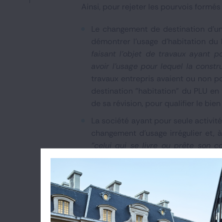
Ainsi, pour rejeter les pourvois formés
Le changement de destination d'un 
démontrer l'usage d'habitation du 
faisant l'objet de travaux ayant 
avoir l'usage pour lequel la constr
travaux entrepris avaient ou non p
destination "habitation" du PLU en
de sa révision, pour qualifier le bie
La société ayant pour seule activit
changement d'usage irrégulier et, 
"celui qui se livre ou prête son 
disposition d'une plateforme numér
par l'article L. 324-2-1 du code du 
ème
Cass. civ 3
9 novembre 2022, n° 21