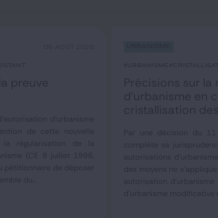
Urbanisme
06 AOÛT 2026
xistant
#urbanisme
#cristallisa
 la preuve
Précisions sur la
d’urbanisme en co
cristallisation d
'autorisation d'urbanisme
tention de cette nouvelle
Par une décision du 11 
la régularisation de la
complète sa jurisprudenc
anisme (CE 9 juillet 1986,
autorisations d'urbanisme
u pétitionnaire de déposer
des moyens ne s'applique 
emble du...
autorisation d'urbanisme 
d'urbanisme modificative 