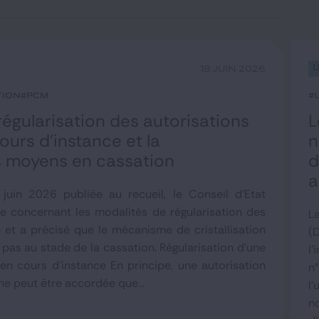
18 JUIN 2026
tion
#PCM
#
 régularisation des autorisations
L
urs d’instance et la
n
es moyens en cassation
d
a
juin 2026 publiée au recueil, le Conseil d'Etat
e concernant les modalités de régularisation des
L
 et a précisé que le mécanisme de cristallisation
(
pas au stade de la cassation. Régularisation d'une
l'
en cours d'instance En principe, une autorisation
n
ne peut être accordée que...
l
n