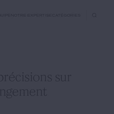
uipe
Notre expertise
Catégories
Immobilier
Fiscal
Urbanisme
Rechercher
Environnement et
précisions sur
Énergie
Financements
hangement
Autre