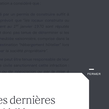
sation a considéré que :
 par un permis de construire suffit à
 prévoit que "
l
es locaux construits ou
er
ment au 1
janvier 1970 sont réputés
it donc pas tenue de déterminer si les
 meublée saisonnière, comprise dans la
estination "hébergement hôtelier" lors
par la société propriétaire"
.
ne peut être tenue responsable de leur
civile sanctionnant cette infraction :
se ou de négociation ou par la mise à
Fermer
 obligations spécifiques sont prévues
L. 651-2."
es dernières