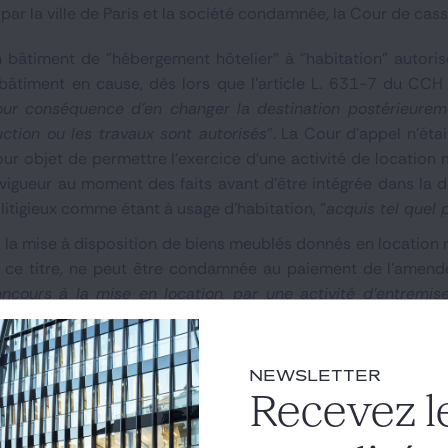
 par la ville de Paris et la société condamnée, la Cour de cas
bâtiment de "hébergement hôtelier" à "habitation" autorisé
bâtiment en cause, dès lors que l'article L. 631-7 du CCH
pour conséquence d'en changer la destination postérieure
uction ou les travaux sont autorisés
". La Cour d’appel n'éta
our objet de permettre l'exercice d'une activité de location
 vigueur au moment des faits avant d'être intégrée dans la d
n litigieux comme étant à usage d'habitation, "
acquis tel quel 
é la mise à disposition de biens meublés donnés en location 
à ce titre, ne peut être condamnée au paiement de l'amende 
concours à la mise en location, par une activité d'entremi
ique, en méconnaissance de l'article L. 631-7, et dont les
tourisme, n'encourt pas l'amende civile prévue par l'article 
NEWSLETTER
-20.464, publié au bulletin
Recevez l