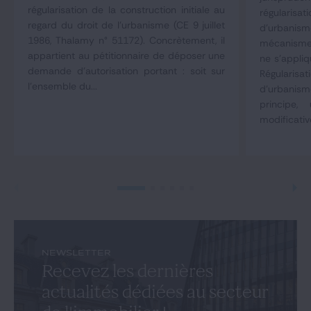
régularisation de la construction initiale au
régulari
regard du droit de l'urbanisme (CE 9 juillet
d'urbani
1986, Thalamy n° 51172). Concrètement, il
mécanisme 
appartient au pétitionnaire de déposer une
ne s'appliq
demande d'autorisation portant : soit sur
Régulari
l'ensemble du...
d'urbani
principe,
modificativ
NEWSLETTER
Recevez les dernières
actualités dédiées au secteur