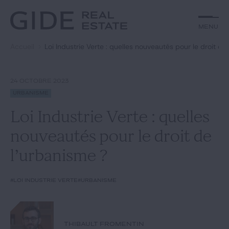
Autre
Jurisprudence
Menu
Menu
Environnement et Énergie
Textes
Financements
Doctrine
Accueil
Loi Industrie Verte : quelles nouveautés pour le droit de
Rechercher par
mots-clés
Fiscal
L'essentiel du mois
Immobilier
Urbanisme
24 OCTOBRE 2023
Catégories
Actualités
Date
Urbanisme
Loi Industrie Verte : quelles
Rechercher
nouveautés pour le droit de
GIDE.COM
l’urbanisme ?
Édito
#Loi industrie verte
#urbanisme
Notre équipe
THIBAULT FROMENTIN