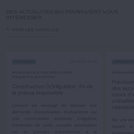
DES ACTUALITÉS QUI POURRAIENT VOUS
INTÉRESSER
Voir les articles
Urbanisme
06 AOÛT 2026
Urbanism
#PC
#construction irrégulière
#urbanism
#travaux sur existant
Précision
Construction (ir)régulière : fin de
des auto
la preuve impossible
cours d’i
cristall
Lorsqu'il est envisagé de déposer une
cassatio
demande d'autorisation d'urbanisme sur
une construction existante irrégulière,
Par une déc
l'obtention de cette nouvelle autorisation
recueil, 
est en principe subordonnée à la
jurisprude