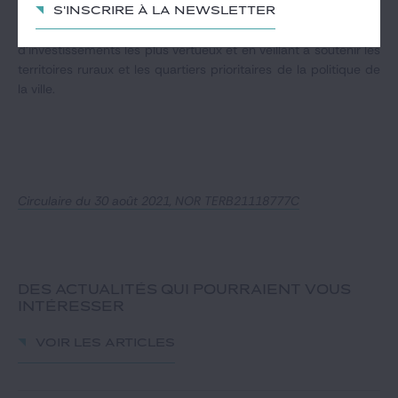
pour la revitalisation commerciale, aides à la pierre pour le
S'inscrire à la newsletter
parc privé et le parc social) au bénéfice des projets
d'investissements les plus vertueux et en veillant à soutenir les
territoires ruraux et les quartiers prioritaires de la politique de
la ville.
Circulaire du 30 août 2021, NOR TERB21118777C
DES ACTUALITÉS QUI POURRAIENT VOUS
INTÉRESSER
Voir les articles