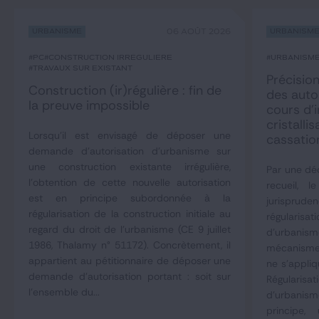
Urbanisme
06 AOÛT 2026
Urbanism
#PC
#construction irrégulière
#urbanism
#travaux sur existant
Précision
Construction (ir)régulière : fin de
des auto
la preuve impossible
cours d’i
cristall
Lorsqu'il est envisagé de déposer une
cassatio
demande d'autorisation d'urbanisme sur
une construction existante irrégulière,
Par une déc
l'obtention de cette nouvelle autorisation
recueil, 
est en principe subordonnée à la
jurisprude
régularisation de la construction initiale au
régulari
regard du droit de l'urbanisme (CE 9 juillet
d'urbani
1986, Thalamy n° 51172). Concrètement, il
mécanisme 
appartient au pétitionnaire de déposer une
ne s'appliq
demande d'autorisation portant : soit sur
Régulari
l'ensemble du...
d'urbani
principe,