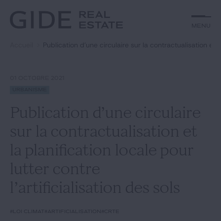
Autre
Jurisprudence
Menu
Menu
Environnement et Énergie
Textes
Financements
Doctrine
Accueil
Publication d’une circulaire sur la contractualisation et la
Rechercher par
mots-clés
Fiscal
L'essentiel du mois
Immobilier
Urbanisme
01 OCTOBRE 2021
Catégories
Actualités
Date
Urbanisme
Publication d’une circulaire
Rechercher
sur la contractualisation et
GIDE.COM
la planification locale pour
lutter contre
Édito
l’artificialisation des sols
Notre équipe
#loi climat
#artificialisation
#CRTE