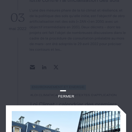
lutte contre l’artificialisation des sols
L'une des mesures phare de la loi climat et résilience, et
03
de la politique des sols qu'elle initie, est l'objectif de zéro
artificialisation net des sols (« ZAN ») en 2050, avec un
objectif intermédiaire en 2031. Deux décrets - dont les
mai 2022
projets ont fait l'objet de nombreuses discussions dans le
cadre de la procédure de consultation préalable au mois
de mars- ont été adoptés le 29 avril 2022 pour préciser
les contours et les...
Environnement et Énergie
#loi climat
#calendrier
#textes d'application
Fermer
Loi Climat : calendrier des premiers
textes d’application
La loi Climat appelle de très nombreux textes
17
d'application. Ceux-ci sont actuellement en préparation