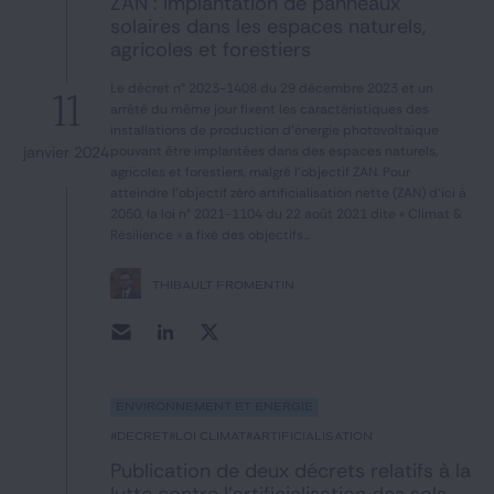
ZAN : Implantation de panneaux
Notre expertise
solaires dans les espaces naturels,
agricoles et forestiers
Catégories
Le décret n° 2023-1408 du 29 décembre 2023 et un
11
arrêté du même jour fixent les caractéristiques des
installations de production d'énergie photovoltaïque
janvier 2024
pouvant être implantées dans des espaces naturels,
agricoles et forestiers, malgré l'objectif ZAN. Pour
GIDE.COM
atteindre l'objectif zéro artificialisation nette (ZAN) d'ici à
2050, la loi n° 2021-1104 du 22 août 2021 dite « Climat &
CONTACT
Résilience » a fixé des objectifs...
THIBAULT FROMENTIN
Environnement et Énergie
#décret
#loi climat
#artificialisation
Publication de deux décrets relatifs à la