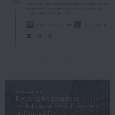
2021
Nicolas Clément, associé, et Alice Bouillié, collaboratrice,
ont analysé l'impact de ce texte sur la conduite des
projets industriels et immobiliers.
JEAN-NICOLAS CLÉMENT
ALICE BOUILLIÉ
1
2
NEWSLETTER
Recevez les dernières
actualités dédiées au secteur
de l'immobilier !