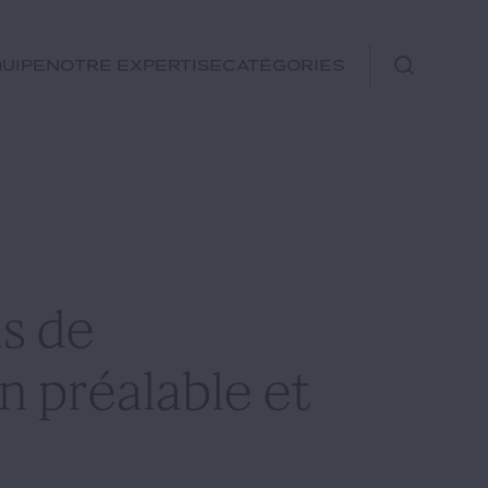
uipe
Notre expertise
Catégories
Immobilier
Fiscal
Urbanisme
Rechercher
Environnement et
s de
Énergie
Financements
n préalable et
Autre