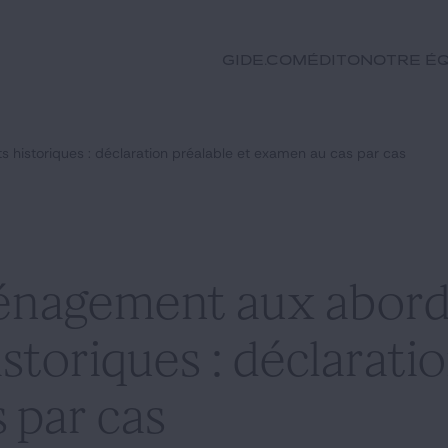
GIDE.COM
Édito
Notre éq
istoriques : déclaration préalable et examen au cas par cas
énagement aux abord
oriques : déclaratio
 par cas