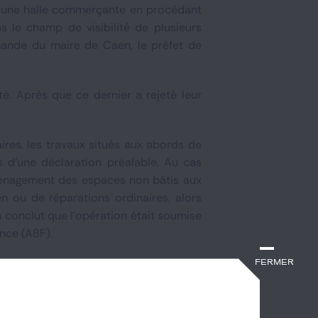
re une halle commerçante en procédant
s le champ de visibilité de plusieurs
emande du maire de Caen, le préfet de
té. Après que ce dernier a rejeté leur
ires, les travaux situés aux abords de
s d'une déclaration préalable. Au cas
l'aménagement des espaces non bâtis aux
 ou de réparations ordinaires, alors
n conclut que l'opération était soumise
ance (ABF).
 temps avec une multiplicité de maîtres
Fermer
ode de l'environnement. Le projet de
ux sur l'environnement puissent être