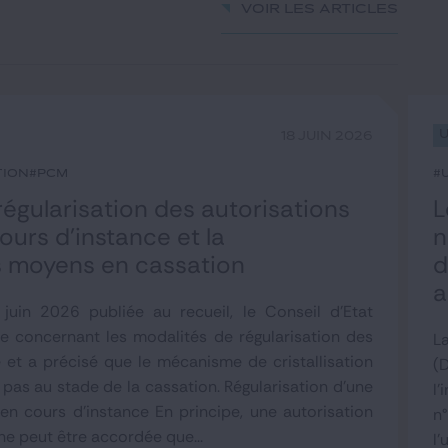
Voir les articles
18 JUIN 2026
tion
#PCM
#
 régularisation des autorisations
L
urs d’instance et la
n
es moyens en cassation
d
a
juin 2026 publiée au recueil, le Conseil d'Etat
e concernant les modalités de régularisation des
L
 et a précisé que le mécanisme de cristallisation
(
pas au stade de la cassation. Régularisation d'une
l'
en cours d'instance En principe, une autorisation
n
ne peut être accordée que...
l