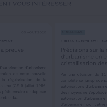
IENT VOUS INTÉRESSER
Urbanisme
06 AOÛT 2026
xistant
#urbanisme
#cristallisa
 la preuve
Précisions sur la
d’urbanisme en co
cristallisation d
'autorisation d'urbanisme
tention de cette nouvelle
Par une décision du 11 
la régularisation de la
complète sa jurisprudenc
anisme (CE 9 juillet 1986,
autorisations d'urbanisme
u pétitionnaire de déposer
des moyens ne s'applique 
emble du...
autorisation d'urbanisme 
d'urbanisme modificative 