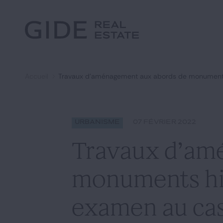
Autre
Jurisprudence
Environnement et Énergie
Textes
Financements
Doctrine
Fiscal
L'essentiel du mois
Immobilier
Accueil
Travaux d’aménagement aux abords de monuments h
Urbanisme
Rechercher par
mots-clés
Catégories
Actualités
Date
Urbanisme
07 FÉVRIER 2022
Travaux d’am
monuments hist
examen au cas