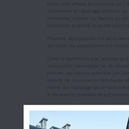
Dans cette affaire, la commune de Ca
notamment à l'abattage d'arbres. La 
immeubles classés ou inscrits au tit
Normandie a délivré un arrêté autorisa
Plusieurs associations ont alors dema
demande, les associations ont interjet
Celle-ci commence par rappeler qu'à l
monuments historiques ou en situatio
présent, les travaux autorisés par l'a
abords de monuments historiques et 
même que l'abattage de certains arbres
à déclaration préalable et autorisatio
La cour précise ensuite que l'opératio
d'ouvrage, et qu'elle relevait de d
construction devait donc être appré