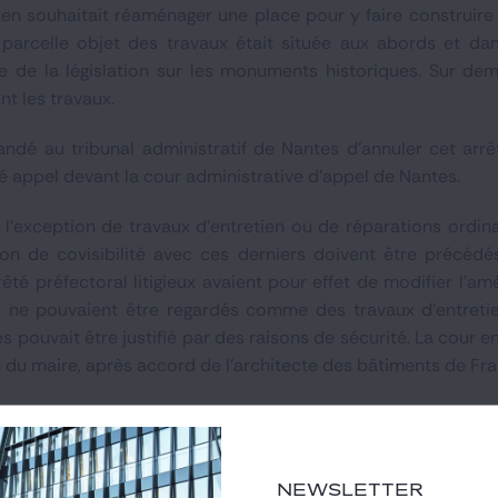
en souhaitait réaménager une place pour y faire construi
parcelle objet des travaux était située aux abords et dan
re de la législation sur les monuments historiques. Sur d
nt les travaux.
ndé au tribunal administratif de Nantes d'annuler cet arrê
é appel devant la cour administrative d'appel de Nantes.
'exception de travaux d'entretien ou de réparations ordina
n de covisibilité avec ces derniers doivent être précédé
rrêté préfectoral litigieux avaient pour effet de modifier 
ne pouvaient être regardés comme des travaux d'entretien
 pouvait être justifié par des raisons de sécurité. La cour e
n du maire, après accord de l'architecte des bâtiments de Fr
n était constituée de plusieurs travaux fractionnés dans le
eux rubriques du tableau annexé à l'article R. 122-2 du c
hendé dans son ensemble afin que les incidences des trava
NEWSLETTER