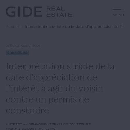
Autre
Jurisprudence
Menu
Menu
Environnement et Énergie
Textes
Financements
Doctrine
Accueil
Interprétation stricte de la date d’appréciation de l’int
Rechercher par
mots-clés
Fiscal
L'essentiel du mois
Immobilier
Urbanisme
21 DÉCEMBRE 2021
Catégories
Actualités
Date
Urbanisme
Interprétation stricte de la
Rechercher
date d’appréciation de
GIDE.COM
l’intérêt à agir du voisin
contre un permis de
Édito
construire
Notre équipe
#intérêt à agir
#voisin
#permis de construire
#permis de construire (PC)