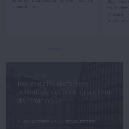
demande d'autorisation portant : soit sur
Régulari
l'ensemble du...
d'urbani
principe,
modificativ
NEWSLETTER
Recevez les dernières
actualités dédiées au secteur
de l'immobilier !
S'inscrire à la newsletter