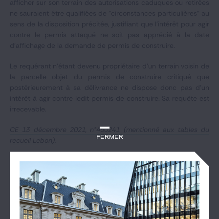
afficher sur son terrain des autorisations caduques ou retirées
ne sauraient être qualifiées de "circonstances particulières" au
sens de la disposition précitée, justifiant que l'intérêt pour agir
contre le permis attaqué ne soit pas apprécié à la date
d'affichage de la demande de permis de construire.
Le requérant n'étant devenu propriétaire d'un terrain voisin de
la parcelle objet du permis de construire critiqué que
postérieurement à sa délivrance ne dispose donc pas d'un
intérêt à agir contre ledit permis de construire. Sa requête est
irrecevable.
CE 13 décembre 2021, n°450241 (mentionné aux tables du
Fermer
recueil Lebon).
DES ACTUALITÉS QUI POURRAIENT VOUS
INTÉRESSER
Voir les articles