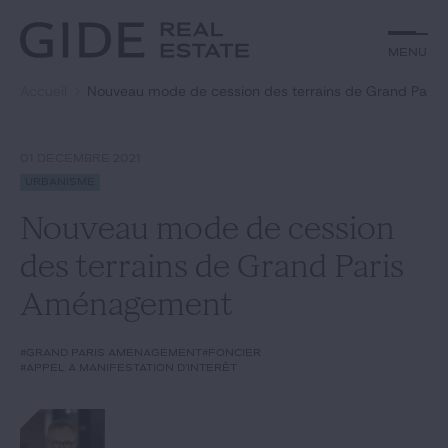
Autre
Jurisprudence
Menu
Menu
Environnement et Énergie
Textes
Financements
Doctrine
Accueil
Nouveau mode de cession des terrains de Grand Pari
Rechercher par
mots-clés
Fiscal
L'essentiel du mois
Immobilier
Urbanisme
01 DÉCEMBRE 2021
Catégories
Actualités
Date
Urbanisme
Nouveau mode de cession
Rechercher
des terrains de Grand Paris
GIDE.COM
Aménagement
Édito
#Grand Paris Aménagement
#foncier
#appel à manifestation d'intérêt
Notre équipe