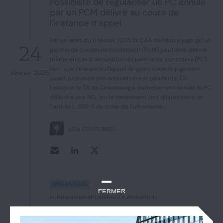
Possibilité de régulariser un PC annulé
par un PCM délivré au cours de
l’instance d’appel
Par un arrêt du 6 février 2025, la CAA de Nancy juge qu'un
24
permis de construire modificatif (PCM) peut être délivré
même en cas d'annulation du permis de construire (PC),
tant que l'instance d'appel dirigée contre le jugement
février 2025
ayant prononcé son annulation est pendante. En
l'espèce, le TA de Strasbourg a partiellement annulé le PC
délivré à une SCI, sur le fondement des dispositions de
l'article L. 600-5 du code de l'urbanisme....
LÉA COUTURIER
Urbanisme
Fermer
#urbanisme
#PCM
#régularisation
Permis de construire modificatif : pour