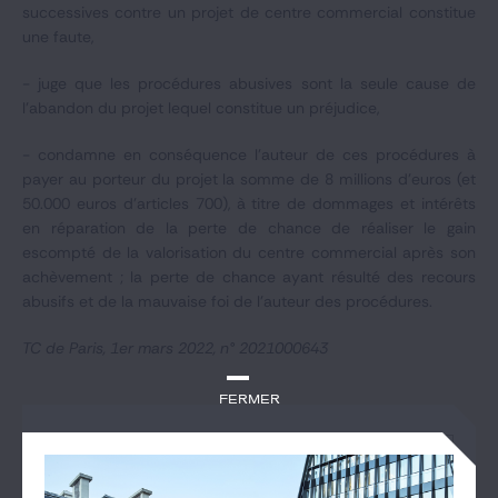
successives contre un projet de centre commercial constitue
une faute,
- juge que les procédures abusives sont la seule cause de
l'abandon du projet lequel constitue un préjudice,
- condamne en conséquence l'auteur de ces procédures à
payer au porteur du projet la somme de 8 millions d'euros (et
50.000 euros d'articles 700), à titre de dommages et intérêts
en réparation de la perte de chance de réaliser le gain
escompté de la valorisation du centre commercial après son
achèvement ; la perte de chance ayant résulté des recours
abusifs et de la mauvaise foi de l'auteur des procédures.
TC de Paris, 1er mars 2022, n° 2021000643
Fermer
DOCUMENT - PDF 1 MO
20220301_TC_PARIS_2021000643