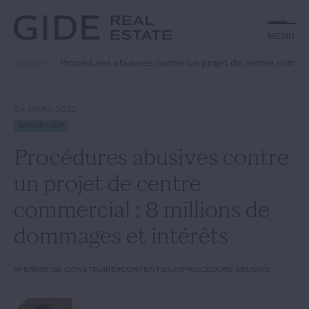
Autre
Jurisprudence
Menu
Menu
Environnement et Énergie
Textes
Financements
Doctrine
Accueil
Procédures abusives contre un projet de centre commer
Rechercher par
mots-clés
Fiscal
L'essentiel du mois
Immobilier
Urbanisme
04 MARS 2022
Catégories
Actualités
Date
Immobilier
Procédures abusives contre
Rechercher
un projet de centre
GIDE.COM
commercial : 8 millions de
dommages et intérêts
Édito
#permis de construire
#contentieux
#procédure abusive
Notre équipe