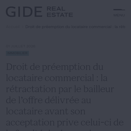
Autre
Jurisprudence
Menu
Menu
Environnement et Énergie
Textes
Financements
Doctrine
Accueil
Droit de préemption du locataire commercial : la rétract
Rechercher par
mots-clés
Fiscal
L'essentiel du mois
Immobilier
Urbanisme
01 JUILLET 2026
Catégories
Actualités
Date
Immobilier
Droit de préemption du
Rechercher
locataire commercial : la
GIDE.COM
rétractation par le bailleur
de l’offre délivrée au
Édito
locataire avant son
Notre équipe
acceptation prive celui-ci de