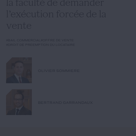
la faculté de demander
Notre expertise
l’exécution forcée de la
Catégories
vente
#bail commercial
#offre de vente
#droit de préemption du locataire
GIDE.COM
CONTACT
OLIVIER SOMMIERE
BERTRAND GARRANDAUX