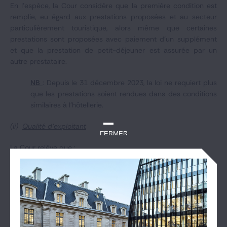
En l'espèce, la Cour considère que la première condition est
remplie, eu égard aux prestations proposées et au secteur
particulièrement touristique, alors même que certaines
prestations sont proposées avec paiement d'un supplément
et que la prestation de petit-déjeuner est assurée par un
autre prestataire.
NB
: Depuis le 31 décembre 2023, la loi ne requiert plus
que les prestations soient rendues dans des conditions
similaires à l'hôtellerie.
(ii)
Qualité d'exploitant
Fermer
La Cour relève que :
les réservations et paiements sont réalisés uniquement
auprès de l’agence ;
aucun lien contractuel ou juridique n'est établi entre les
clients et Pyrénées Loisirs ; et
les contrats de location ne mentionnent pas le mandant et