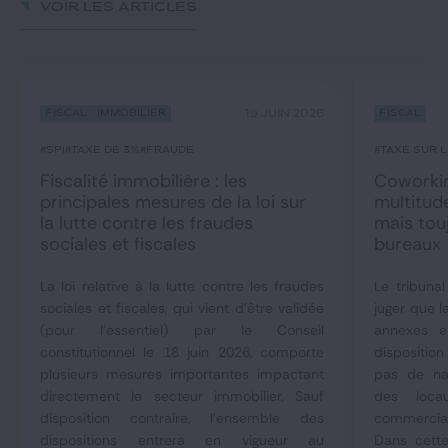
Voir les articles
Fiscal
Immobilier
19 JUIN 2026
Fiscal
#SPI
#taxe de 3%
#fraude
#taxe sur 
Fiscalité immobilière : les
Coworkin
principales mesures de la loi sur
multitud
la lutte contre les fraudes
mais tou
sociales et fiscales
bureaux
La loi relative à la lutte contre les fraudes
Le tribunal
sociales et fiscales, qui vient d'être validée
juger que l
(pour l'essentiel) par le Conseil
annexes 
constitutionnel le 18 juin 2026, comporte
dispositio
plusieurs mesures importantes impactant
pas de nat
directement le secteur immobilier. Sauf
des loca
disposition contraire, l'ensemble des
commerciau
dispositions entrera en vigueur au
Dans cette