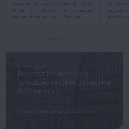
lendemain de leur publication au Journal
bail des lo
officiel. Tour d'horizon des principaux
dispositio
changements à anticiper. 1. Nouveau...
travail. Le b
NEWSLETTER
Recevez les dernières
actualités dédiées au secteur
de l'immobilier !
S'inscrire à la newsletter