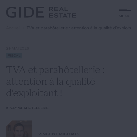
Autre
Jurisprudence
Menu
Menu
Environnement et Énergie
Textes
Financements
Doctrine
Accueil
TVA et parahôtellerie : attention à la qualité d’exploitant 
Rechercher par
mots-clés
Fiscal
L'essentiel du mois
Immobilier
Urbanisme
29 MAI 2026
Catégories
Actualités
Date
Fiscal
TVA et parahôtellerie :
Rechercher
attention à la qualité
GIDE.COM
d’exploitant !
Édito
#TVA
#parahôtellerie
Notre équipe
VINCENT MICHAUX