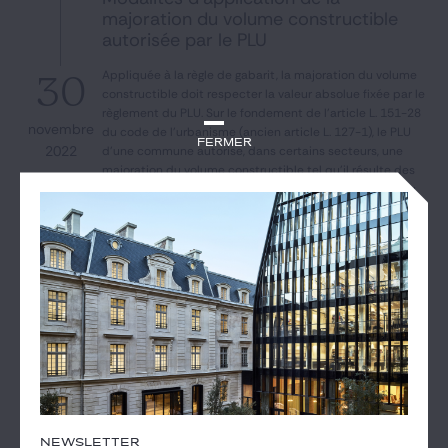
majoration du volume constructible
autorisée par le PLU
Appliquée à la règle de gabarit, la majoration du volume
30
constructible doit respecter la valeur absolue fixée par le
règlement du PLU. Sur le fondement de l'article L. 151-28
novembre
du code de l'urbanisme (ancien article L. 127-1), le PLU
Fermer
2022
d'une commune autorise, dans certains secteurs, une
majoration du volume constructible tel qu'il résulte des
règles relatives au gabarit, à la hauteur et à l'emprise au
sol, dans une limite de 30 %, pour...
CAROLINE PINEAU
Urbanisme
#permis de construire (PC)
#logements sociaux
#EHPAD
Résidence services seniors :
NEWSLETTER