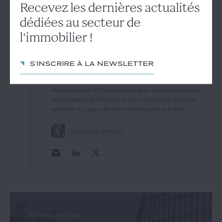
hébergement dispensé de l’obligation
Recevez les dernières actualités
de réalisation de logements locatifs
dédiées au secteur de
sociaux
l'immobilier !
23
Selon le Conseil d'Etat, une résidence services pour
seniors présente une vocation d'hébergement et non de
décembre
logement, de sorte que les obligations du PLU en matière
S'inscrire à la newsletter
2021
de mixité sociale ne lui sont pas opposables. Le permis
de construire contesté portait sur la construction d'un
établissement d'hébergement pour personnes âgées
dépendantes (EHPAD) et d'une « résidence services
seniors ». A l'appui de leurs conclusions aux fins...
CAROLINE PINEAU
NEWSLETTER