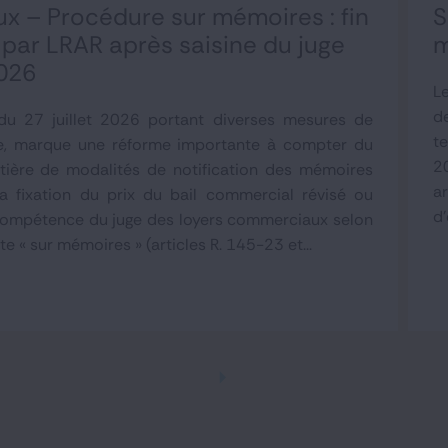
 – Procédure sur mémoires : fin
S
n par LRAR après saisine du juge
m
026
L
d
u 27 juillet 2026 portant diverses mesures de
te
ale, marque une réforme importante à compter du
2
ière de modalités de notification des mémoires
a
a fixation du prix du bail commercial révisé ou
d'
 compétence du juge des loyers commerciaux selon
e « sur mémoires » (articles R. 145-23 et...