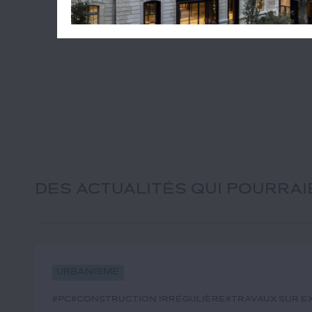
DES ACTUALITÉS QUI POURRA
Urbanisme
#PC
#construction irrégulière
#travaux sur e