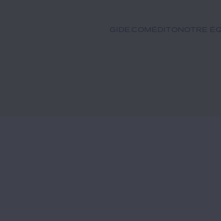
GIDE.COM
Édito
Notre éq