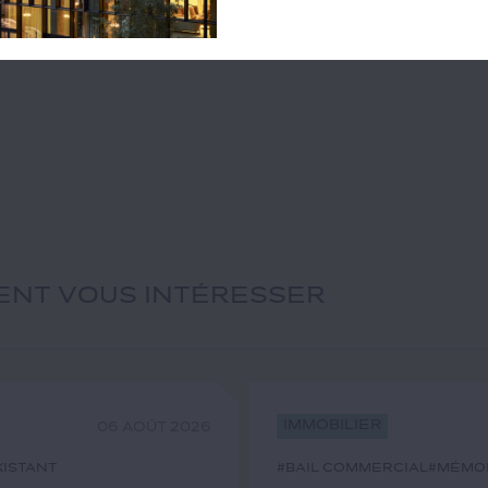
IENT VOUS INTÉRESSER
Immobilier
06 AOÛT 2026
xistant
#bail commercial
#mémo