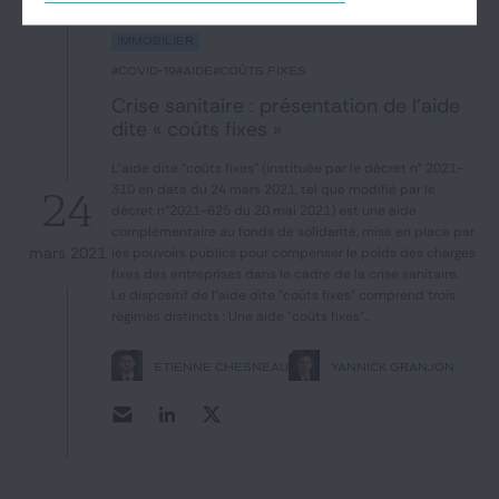
Immobilier
#covid-19
#aide
#coûts fixes
Crise sanitaire : présentation de l’aide
dite « coûts fixes »
L'aide dite "coûts fixes" (instituée par le décret n° 2021-
310 en date du 24 mars 2021, tel que modifié par le
24
décret n°2021-625 du 20 mai 2021) est une aide
complémentaire au fonds de solidarité, mise en place par
mars 2021
les pouvoirs publics pour compenser le poids des charges
fixes des entreprises dans le cadre de la crise sanitaire.
Le dispositif de l'aide dite "coûts fixes" comprend trois
régimes distincts : Une aide "coûts fixes"...
ETIENNE CHESNEAU
YANNICK GRANJON