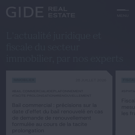
Autre
Jurisprudence
Menu
Menu
Environnement et Énergie
Textes
Financements
Doctrine
Rechercher par
mots-clés
Fiscal
L'essentiel du mois
L'actualité juridique et
Immobilier
fiscale du secteur
Urbanisme
Catégories
Actualités
Date
immobilier, par nos experts
Rechercher
Immobilier
28 JUILLET 2026
Fisca
GIDE.COM
#bail commercial
#déplafonnement
#SPI
#t
#tacite prolongation
#renouvellement
Fisca
Bail commercial : précisions sur la
Édito
mesur
date d’effet du bail renouvelé en cas
les f
de demande de renouvellement
Notre équipe
formulée au cours de la tacite
prolongation