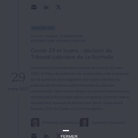
Immobilier
#covid-19
#bail commercial
#fermeture administrative
Covid-19 et loyers : décision du
Tribunal judiciaire de La Rochelle
Aux termes d'une décision rendue au fond le 23 mars
29
2021, le Tribunal judiciaire de La Rochelle s'est prononcé
sur la question de l'exigibilité des loyers pendant la
période de fermeture administrative du premier
mars 2021
confinement. Dans cette affaire, un preneur exerçant une
activité de prêt à porter dans une galerie commerciale a
notamment invoqué la destruction de la chose louée
(article 1722 du Code civil) et l'exception...
ETIENNE CHESNEAU
YANNICK GRANJON
Fermer