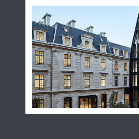
La Haute Juridiction réaffirme l’exig
lorsque le preneur en fait la demande, 
Cette décision doit être rapprochée 
commenté sur notre blog
ici
), aux t
charges n’emporte pas, à elle seule, l’
devant le juge, de l’existence et du mo
Cass. , 3ème Civ. , 29 septembre 2026