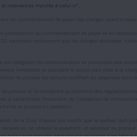
 et redevances imputés à celui-ci
".
preneur un commandement de payer des charges visant la claus
r en contestation du commandement de payer et en restituti
2020, soutenant notamment que les charges réclamées n’éta
fait à son obligation de communication en produisant des courr
emble immobilier et calculant la quote-part mise à la char
position du preneur les factures justifiant les dépenses dont l
du preneur et l'a condamné au paiement des régularisations 
ait à caractériser l’exécution de l’obligation de communica
 a formé un pourvoi en cassation.
arrêt de la Cour d'appel aux motifs que le bailleur doit jus
versées ou en obtenir le paiement, et adresser au preneur q
s qui lui sont imputés, sans pouvoir se borner à les tenir à s