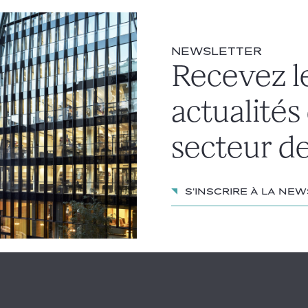
ence d’une communication effective par le bailleur des docum
une simple mise à disposition n'étant pas jugée suffisante.
NEWSLETTER
Recevez l
d’un arrêt rendu le même jour (Cass. 3e civ., 29 janv. 2026
ermes duquel la Cour de cassation a jugé que la communica
actualités
obligation pour le bailleur de restituer les provisions, dès lo
ntant des charges exigibles.
secteur de
, n° 2
4-14.982
S'inscrire à la ne