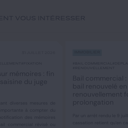
IENT VOUS INTÉRESSER
Immobilier
31 JUILLET 2026
ellement
#fixation
#bail commercial
#dépl
#renouvellement
r mémoires : fin
Bail commercial :
 saisine du juge
bail renouvelé e
renouvellement f
prolongation
tant diverses mesures de
 importante à compter du
Par un arrêt rendu le 9 jui
otification des mémoires
cassation retient qu'en c
bail commercial révisé ou