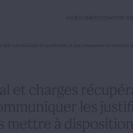
GIDE.COM
Édito
Notre éq
ur doit communiquer les justificatifs et pas simplement les mettre à d
l et charges récupéra
ommuniquer les justifi
 mettre à dispositio