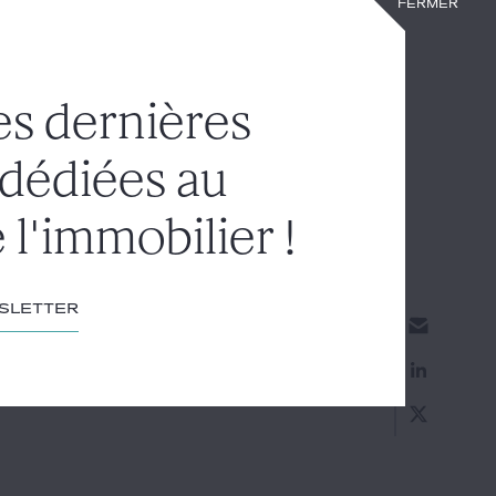
Fermer
ents justifiant du montant des charges
es dernières
, n° 24-16.270, publié au Bulletin et
tion tardive de la régularisation des
 dédiées au
rs que celui-ci justifie, le cas échéant
 l'immobilier !
wsletter