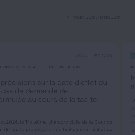
Voir les articles
I
28 JUILLET 2026
afonnement
#tacite prolongation
#
M
 précisions sur la date d’effet du
n
n cas de demande de
ormulée au cours de la tacite
Pa
ju
m
llet 2026, la Troisième chambre civile de la Cour de
p
as de tacite prolongation du bail commercial et de
c