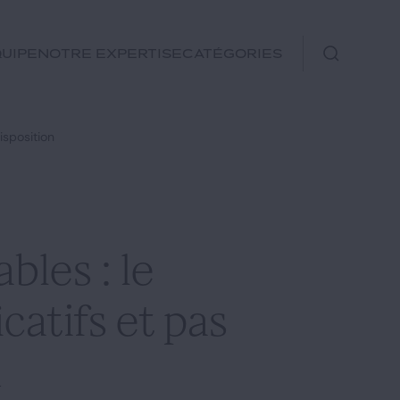
uipe
Notre expertise
Catégories
Immobilier
isposition
Fiscal
Urbanisme
Rechercher
Environnement et
bles : le
Énergie
Financements
catifs et pas
Autre
n