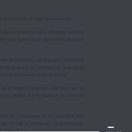
e résolutoire du bail commercial.
on des provisions pour charges versées
ient pas dues faute de communication
iers de reddition de charges, détaillant
ge du preneur au prorata de la surface
e remboursement était sollicité.
de charges litigieuses, estimant que la
tion pesant sur le bailleur au titre de
tifier de l’existence et du montant des
ui en fait la demande les justificatifs
a disposition.