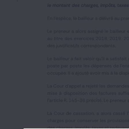
le montant des charges, impôts, taxes
En l’espèce, le bailleur a délivré au 
Le preneur a alors assigné le bailleu
au titre des exercices 2018, 2019, 
des justificatifs correspondants.
Le bailleur a fait valoir qu'il a satis
poste par poste les dépenses de l’ens
occupée. Il a ajouté avoir mis à la dis
La Cour d’appel a rejeté les demandes 
mise à disposition des factures suffis
l'article R. 145-36 précité. Le preneur
La Cour de cassation, a alors cassé l’
charges pour conserver les provisions 
des charges, impôts, taxes et redevance