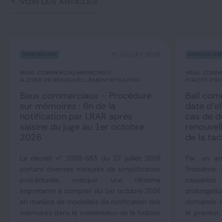
Voir les articles
Immobilier
31 JUILLET 2026
Immobilie
#bail commercial
#mémoires
#bail comm
#loyer de renouvellement
#fixation
#tacite pr
Baux commerciaux – Procédure
Bail comm
sur mémoires : fin de la
date d’ef
notification par LRAR après
cas de 
saisine du juge au 1er octobre
renouvel
2026
de la tac
Le décret n° 2026-683 du 27 juillet 2026
Par un arr
portant diverses mesures de simplification
Troisième
procédurale, marque une réforme
cassation
importante à compter du 1er octobre 2026
prolongat
en matière de modalités de notification des
demande d
mémoires dans le contentieux de la fixation
le preneur,