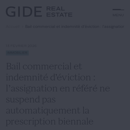
Autre
Jurisprudence
Menu
Menu
Environnement et Énergie
Textes
Financements
Doctrine
Accueil
Bail commercial et indemnité d’éviction : l’assignation
Rechercher par
mots-clés
Fiscal
L'essentiel du mois
Immobilier
Urbanisme
13 FÉVRIER 2026
Catégories
Actualités
Date
Immobilier
Bail commercial et
Rechercher
indemnité d’éviction :
GIDE.COM
l’assignation en référé ne
suspend pas
Édito
automatiquement la
Notre équipe
prescription biennale