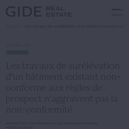
Autre
Jurisprudence
Menu
Menu
Environnement et Énergie
Textes
Financements
Doctrine
Accueil
Les travaux de surélévation d’un bâtiment existant no
Rechercher par
mots-clés
Fiscal
L'essentiel du mois
Immobilier
Urbanisme
07 AVRIL 2021
Catégories
Actualités
Date
Urbanisme
Les travaux de surélévation
Rechercher
d’un bâtiment existant non-
GIDE.COM
conforme aux règles de
prospect n’aggravent pas la
Édito
non-conformité
Notre équipe
#permis de construire
#PLU de Paris
#conformité
#surélévation