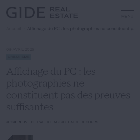
Autre
Jurisprudence
Menu
Menu
Environnement et Énergie
Textes
Financements
Doctrine
Accueil
Affichage du PC : les photographies ne constituent pas
Rechercher par
mots-clés
Fiscal
L'essentiel du mois
Immobilier
Urbanisme
09 AVRIL 2025
Catégories
Actualités
Date
Urbanisme
Affichage du PC : les
Rechercher
photographies ne
GIDE.COM
constituent pas des preuves
suffisantes
Édito
#PC
#preuve de l'affichage
#délai de recours
Notre équipe