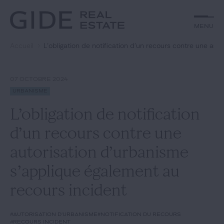
Autre
Jurisprudence
Menu
Menu
Environnement et Énergie
Textes
Financements
Doctrine
Accueil
L’obligation de notification d’un recours contre une au
Rechercher par
mots-clés
Fiscal
L'essentiel du mois
Immobilier
Urbanisme
07 OCTOBRE 2024
Catégories
Actualités
Date
Urbanisme
L’obligation de notification
Rechercher
d’un recours contre une
GIDE.COM
autorisation d’urbanisme
s’applique également au
Édito
recours incident
Notre équipe
#autorisation d'urbanisme
#notification du recours
#recours incident