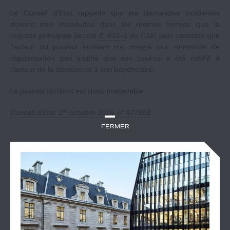
Le Conseil d’Etat rappelle que les demandes incidentes
doivent être introduites dans les mêmes formes que la
requête principale (article
R. 631-1
du CJA) puis constate que
l’auteur du pourvoi incident n’a, malgré une demande de
régularisation, pas justifié que son pourvoi a été notifié à
l’auteur de la décision et à son bénéficiaire.
Le pourvoi incident est donc irrecevable.
er
Conseil d'Etat 1
octobre 2024, n° 477859
Fermer
DES ACTUALITÉS QUI POURRAIENT VOUS
INTÉRESSER
Voir les articles